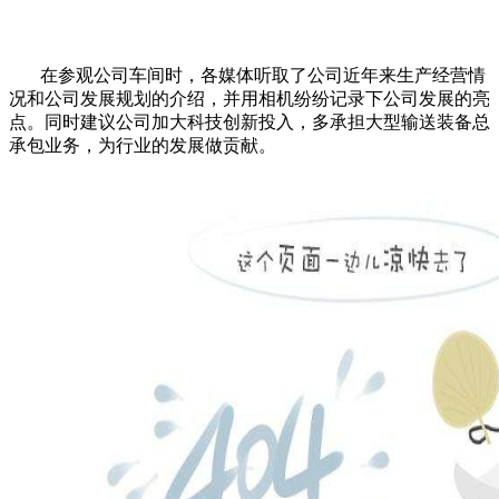
在参观公司车间时，各媒体听取了公司近年来生产经营情
况和公司发展规划的介绍，并用相机纷纷记录下公司发展的亮
点。同时建议公司加大科技创新投入，多承担大型输送装备总
承包业务，为行业的发展做贡献。