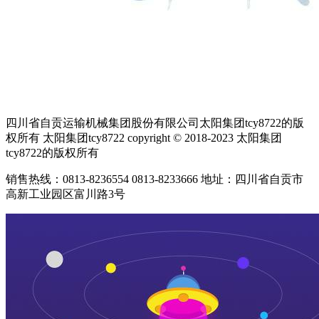
四川省自贡运输机械集团股份有限公司太阳集团tcy8722的版
权所有 太阳集团tcy8722 copyright © 2018-2023 太阳集团
tcy8722的版权所有
销售热线：0813-8236554 0813-8233666 地址：四川省自贡市
高新工业园区富川路3号