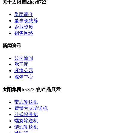
关于太阳集团tcy8722
集团简介
董事长致辞
企业资质
销售网络
新闻资讯
公司新闻
党工团
环境公示
媒体中心
太阳集团tcy8722的产品展示
带式输送机
管状带式输送机
斗式提升机
螺旋输送机
链式输送机