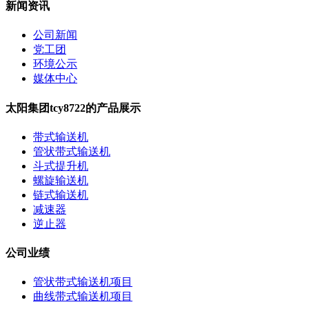
新闻资讯
公司新闻
党工团
环境公示
媒体中心
太阳集团tcy8722的产品展示
带式输送机
管状带式输送机
斗式提升机
螺旋输送机
链式输送机
减速器
逆止器
公司业绩
管状带式输送机项目
曲线带式输送机项目