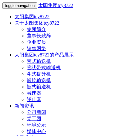
太阳集团tcy8722
toggle navigation
太阳集团tcy8722
关于太阳集团tcy8722
集团简介
董事长致辞
企业资质
销售网络
太阳集团tcy8722的产品展示
带式输送机
管状带式输送机
斗式提升机
螺旋输送机
链式输送机
减速器
逆止器
新闻资讯
公司新闻
党工团
环境公示
媒体中心