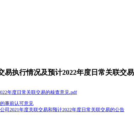
易执行情况及预计2022年度日常关联交易的核
22年度日常关联交易的核查意见.pdf
的事前认可意见
司2021年度关联交易和预计2022年度日常关联交易的公告