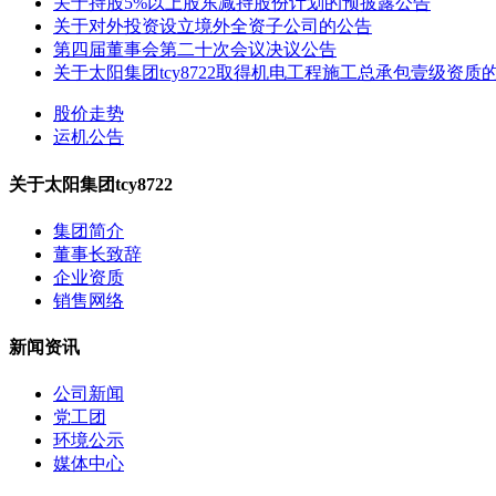
关于持股5%以上股东减持股份计划的预披露公告
关于对外投资设立境外全资子公司的公告
第四届董事会第二十次会议决议公告
关于太阳集团tcy8722取得机电工程施工总承包壹级资质
股价走势
运机公告
关于太阳集团tcy8722
集团简介
董事长致辞
企业资质
销售网络
新闻资讯
公司新闻
党工团
环境公示
媒体中心