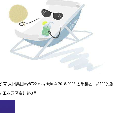
cy8722 copyright © 2018-2023 太阳集团tcy8722
贡市高新工业园区富川路3号