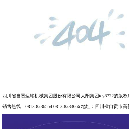
四川省自贡运输机械集团股份有限公司太阳集团tcy8722的版权所有 太阳集团t
销售热线：0813-8236554 0813-8233666 地址：四川省自