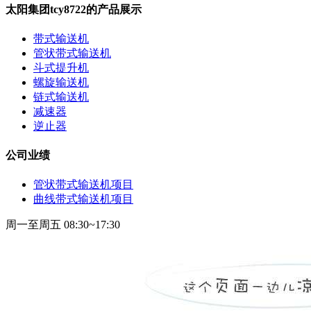
太阳集团tcy8722的产品展示
带式输送机
管状带式输送机
斗式提升机
螺旋输送机
链式输送机
减速器
逆止器
公司业绩
管状带式输送机项目
曲线带式输送机项目
周一至周五 08:30~17:30