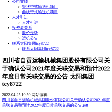
公司业绩
管状带式输送机项目
曲线带式输送机项目
人才引进
人才引进
投资者关系
股价走势
运机公告
联系太阳集团tcy8722
联系太阳集团tcy8722
四川省自贡运输机械集团股份有限公司关
于确认公司2021年度关联交易和预计2022
年度日常关联交易的公告-太阳集团
tcy8722
2022-04-25 10:50
网站编辑
四川省自贡运输机械集团股份有限公司关于确认公司2021年度
关联交易和预计2022年度日常关联交易的公告.pdf