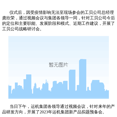
仪式后，因受疫情影响无法至现场参会的工贝公司总经理
龚欣荣，通过视频会议与集团各领导一同，针对工贝公司今后
的定位和主要职能、发展阶段和模式、近期工作建议，开展了
工贝公司战略研讨会。
当日下午，运机集团各领导通过视频会议，针对来年的产
品研发方向，开展了2023年运机集团新产品拟题预备会。