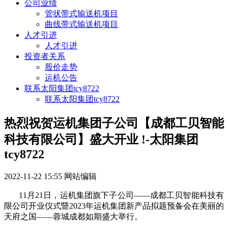
公司业绩
管状带式输送机项目
曲线带式输送机项目
人才引进
人才引进
投资者关系
股价走势
运机公告
联系太阳集团tcy8722
联系太阳集团tcy8722
热烈祝贺运机集团子公司【成都工贝智能
科技有限公司】盛大开业 !-太阳集团
tcy8722
2022-11-22 15:55
网站编辑
11月21日，运机集团旗下子公司——成都工贝智能科技有
限公司开业仪式暨2023年运机集团新产品拟题预备会在美丽的
天府之国——蓉城成都如期盛大举行。