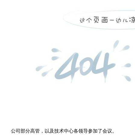
公司部分高管，以及技术中心各领导参加了会议。