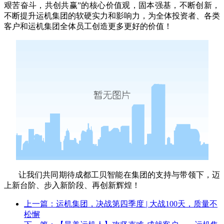
艰苦奋斗，共创共赢”的核心价值观，固本强基，不断创新，
不断提升运机集团的软硬实力和影响力，为全体投资者、各类
客户和运机集团全体员工创造更多更好的价值！
让我们共同期待成都工贝智能在集团的支持与带领下，迈
上新台阶、步入新阶段、再创新辉煌！
上一篇：运机集团，决战第四季度 | 大战100天，质量不
松懈