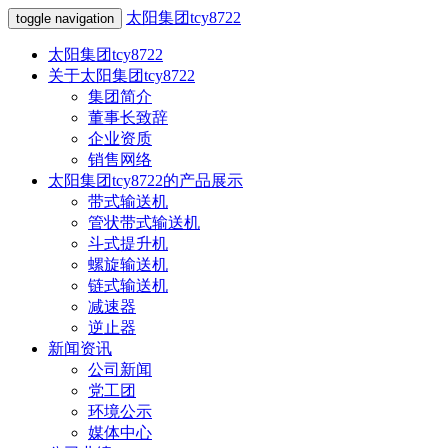
太阳集团tcy8722
toggle navigation
太阳集团tcy8722
关于太阳集团tcy8722
集团简介
董事长致辞
企业资质
销售网络
太阳集团tcy8722的产品展示
带式输送机
管状带式输送机
斗式提升机
螺旋输送机
链式输送机
减速器
逆止器
新闻资讯
公司新闻
党工团
环境公示
媒体中心