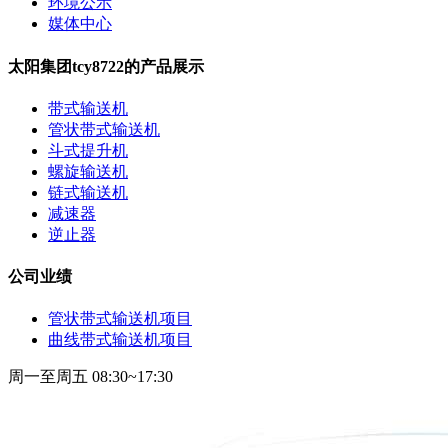
环境公示
媒体中心
太阳集团tcy8722的产品展示
带式输送机
管状带式输送机
斗式提升机
螺旋输送机
链式输送机
减速器
逆止器
公司业绩
管状带式输送机项目
曲线带式输送机项目
周一至周五 08:30~17:30