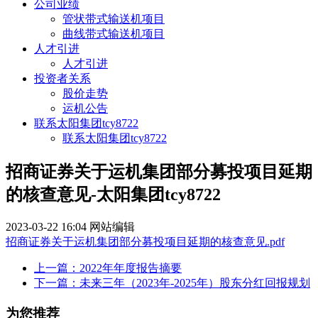
公司业绩
管状带式输送机项目
曲线带式输送机项目
人才引进
人才引进
投资者关系
股价走势
运机公告
联系太阳集团tcy8722
联系太阳集团tcy8722
招商证券关于运机集团部分募投项目延期
的核查意见-太阳集团tcy8722
2023-03-22 16:04
网站编辑
招商证券关于运机集团部分募投项目延期的核查意见.pdf
上一篇：2022年年度报告摘要
下一篇：未来三年（2023年-2025年）股东分红回报规划
为您推荐