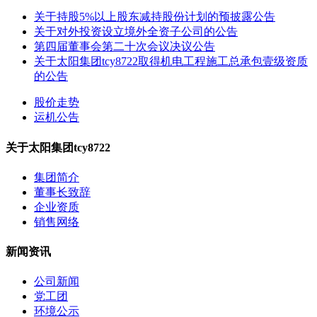
关于持股5%以上股东减持股份计划的预披露公告
关于对外投资设立境外全资子公司的公告
第四届董事会第二十次会议决议公告
关于太阳集团tcy8722取得机电工程施工总承包壹级资质
的公告
股价走势
运机公告
关于太阳集团tcy8722
集团简介
董事长致辞
企业资质
销售网络
新闻资讯
公司新闻
党工团
环境公示