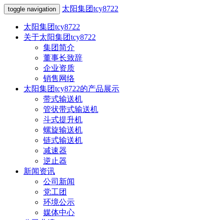
太阳集团tcy8722
toggle navigation
太阳集团tcy8722
关于太阳集团tcy8722
集团简介
董事长致辞
企业资质
销售网络
太阳集团tcy8722的产品展示
带式输送机
管状带式输送机
斗式提升机
螺旋输送机
链式输送机
减速器
逆止器
新闻资讯
公司新闻
党工团
环境公示
媒体中心