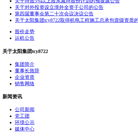
关于持股5%以上股东减持股份计划的预披露公告
关于对外投资设立境外全资子公司的公告
第四届董事会第二十次会议决议公告
关于太阳集团tcy8722取得机电工程施工总承包壹级资质
股价走势
运机公告
关于太阳集团tcy8722
集团简介
董事长致辞
企业资质
销售网络
新闻资讯
公司新闻
党工团
环境公示
媒体中心