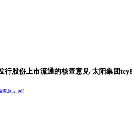
股份上市流通的核查意见-太阳集团tcy87
意见.pdf