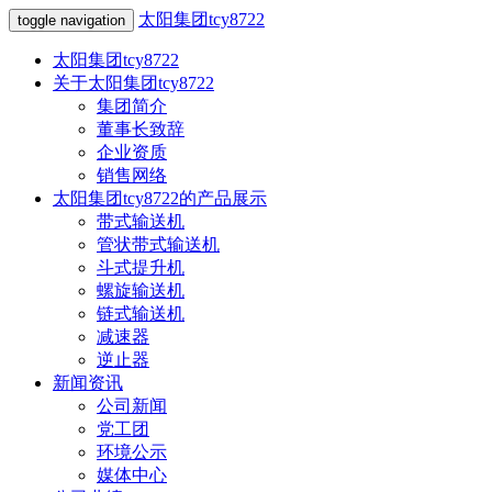
太阳集团tcy8722
toggle navigation
太阳集团tcy8722
关于太阳集团tcy8722
集团简介
董事长致辞
企业资质
销售网络
太阳集团tcy8722的产品展示
带式输送机
管状带式输送机
斗式提升机
螺旋输送机
链式输送机
减速器
逆止器
新闻资讯
公司新闻
党工团
环境公示
媒体中心