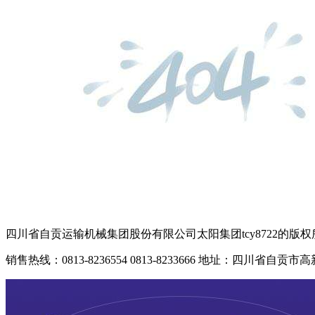
四川省自贡运输机械集团股份有限公司太阳集团tcy8722的版权所有 太阳集团t
销售热线：0813-8236554 0813-8233666 地址：四川省自