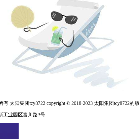
cy8722 copyright © 2018-2023 太阳集团tcy8722
贡市高新工业园区富川路3号