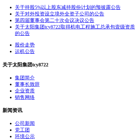
关于持股5%以上股东减持股份计划的预披露公告
关于对外投资设立境外全资子公司的公告
第四届董事会第二十次会议决议公告
关于太阳集团tcy8722取得机电工程施工总承包壹级资质
的公告
股价走势
运机公告
关于太阳集团tcy8722
集团简介
董事长致辞
企业资质
销售网络
新闻资讯
公司新闻
党工团
环境公示