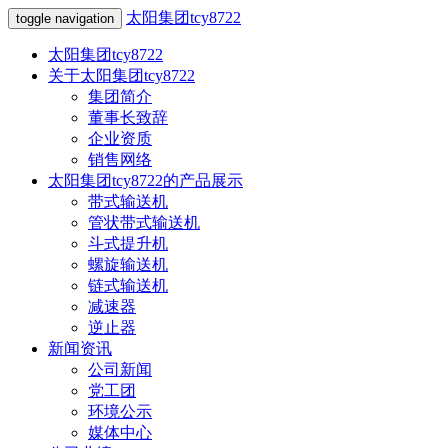
太阳集团tcy8722
toggle navigation
太阳集团tcy8722
关于太阳集团tcy8722
集团简介
董事长致辞
企业资质
销售网络
太阳集团tcy8722的产品展示
带式输送机
管状带式输送机
斗式提升机
螺旋输送机
链式输送机
减速器
逆止器
新闻资讯
公司新闻
党工团
环境公示
媒体中心