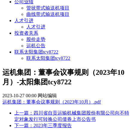
公司业绩
管状带式输送机项目
曲线带式输送机项目
人才引进
人才引进
投资者关系
股价走势
运机公告
联系太阳集团tcy8722
联系太阳集团tcy8722
运机集团：董事会议事规则（2023年10
月）-太阳集团tcy8722
2023-10-27 00:00
网站编辑
运机集团：董事会议事规则（2023年10月）.pdf
上一篇：四川省自贡运输机械集团股份有限公司向不特
定对象发行可转换公司债券上市公告书
下一篇：2023年三季度报告