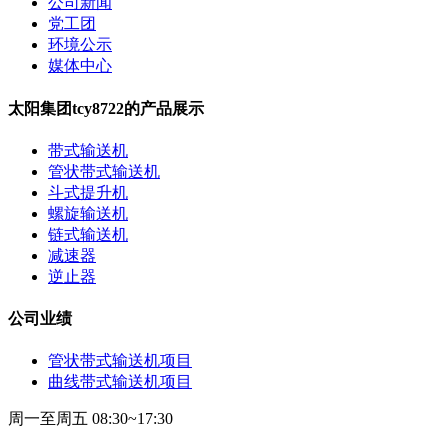
公司新闻
党工团
环境公示
媒体中心
太阳集团tcy8722的产品展示
带式输送机
管状带式输送机
斗式提升机
螺旋输送机
链式输送机
减速器
逆止器
公司业绩
管状带式输送机项目
曲线带式输送机项目
周一至周五 08:30~17:30