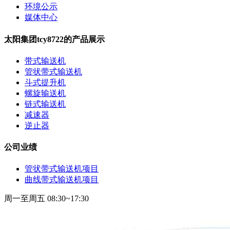
环境公示
媒体中心
太阳集团tcy8722的产品展示
带式输送机
管状带式输送机
斗式提升机
螺旋输送机
链式输送机
减速器
逆止器
公司业绩
管状带式输送机项目
曲线带式输送机项目
周一至周五 08:30~17:30