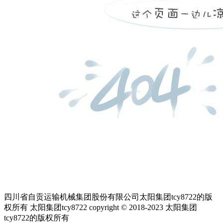
四川省自贡运输机械集团股份有限公司太阳集团tcy8722的版
权所有 太阳集团tcy8722 copyright © 2018-2023 太阳集团
tcy8722的版权所有