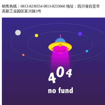
销售热线：0813-8236554 0813-8233666 地址：四川省自贡市
高新工业园区富川路3号