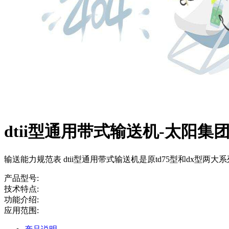
dtii型通用带式输送机-太阳集团tc
输送能力规范表 dtii型通用带式输送机是原td75型和dx型两
产品型号:
技术特点:
功能介绍:
应用范围: