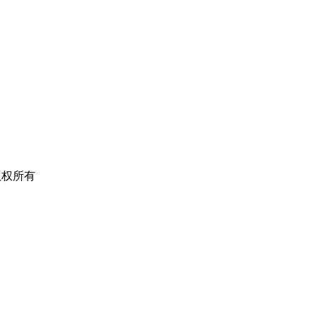
的版权所有