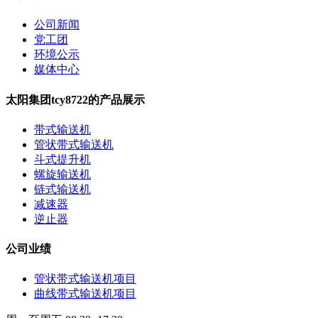
公司新闻
党工团
环境公示
媒体中心
太阳集团tcy8722的产品展示
带式输送机
管状带式输送机
斗式提升机
螺旋输送机
链式输送机
减速器
逆止器
公司业绩
管状带式输送机项目
曲线带式输送机项目