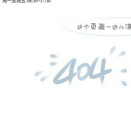
周一至周五 08:30~17:30