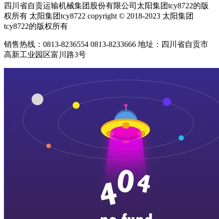
四川省自贡运输机械集团股份有限公司太阳集团tcy8722的版
权所有 太阳集团tcy8722 copyright © 2018-2023 太阳集团
tcy8722的版权所有
销售热线：0813-8236554 0813-8233666 地址：四川省自贡市
高新工业园区富川路3号