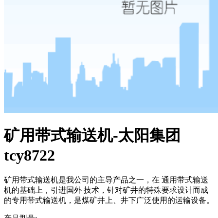
矿用带式输送机-太阳集团
tcy8722
矿用带式输送机是我公司的主导产品之一，在 通用带式输送
机的基础上，引进国外 技术，针对矿井的特殊要求设计而成
的专用带式输送机，是煤矿井上、井下广泛使用的运输设备。