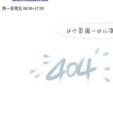
周一至周五 08:30~17:30