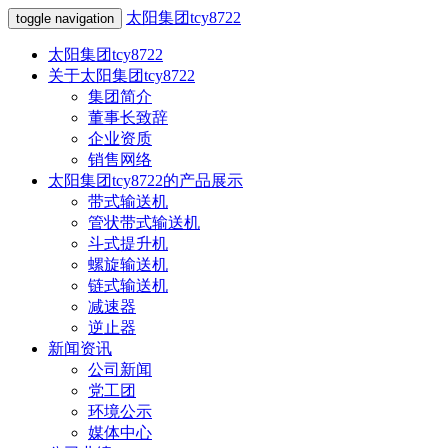
太阳集团tcy8722
toggle navigation
太阳集团tcy8722
关于太阳集团tcy8722
集团简介
董事长致辞
企业资质
销售网络
太阳集团tcy8722的产品展示
带式输送机
管状带式输送机
斗式提升机
螺旋输送机
链式输送机
减速器
逆止器
新闻资讯
公司新闻
党工团
环境公示
媒体中心