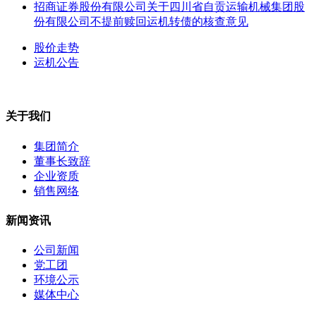
招商证券股份有限公司关于四川省自贡运输机械集团股
份有限公司不提前赎回运机转债的核查意见
股价走势
运机公告
关于我们
集团简介
董事长致辞
企业资质
销售网络
新闻资讯
公司新闻
党工团
环境公示
媒体中心