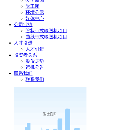
公司新闻
党工团
环境公示
媒体中心
公司业绩
管状带式输送机项目
曲线带式输送机项目
人才引进
人才引进
投资者关系
股价走势
运机公告
联系我们
联系我们