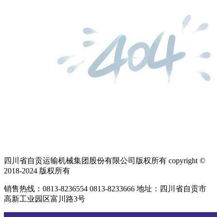
四川省自贡运输机械集团股份有限公司版权所有 copyright ©
2018-2024 版权所有
销售热线：0813-8236554 0813-8233666 地址：四川省自贡市
高新工业园区富川路3号