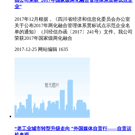
我公司荣获“2017年国家级两化融合管理体系贯标试点企
业”
2017年12月根据，《四川省经济和信息化委员会办公室
关于公布2017年两化融合管理体系贯标试点示范企业名
单的通知》（川经信办函〔2017〕241号）文件。我公司
荣获2017年国家级两化融合
2017-12-25
网站编辑
1635
“老工业城市转型升级走向 ”外国媒体自贡行——自贡运
机参观