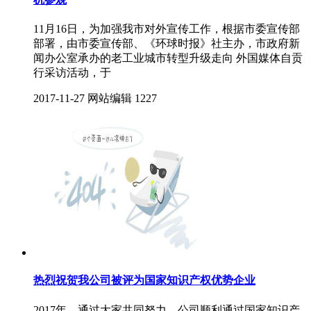
11月16日，为加强我市对外宣传工作，根据市委宣传部
部署，由市委宣传部、《环球时报》社主办，市政府新
闻办公室承办的老工业城市转型升级走向 外国媒体自贡
行采访活动，于
2017-11-27
网站编辑
1227
热烈祝贺我公司被评为国家知识产权优势企业
2017年，通过大家共同努力，公司顺利通过国家知识产