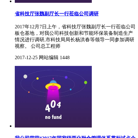
省科技厅张魏副厅长一行莅临公司调研
2017年12月7日上午，省科技厅张魏副厅长一行莅临公司
板仓基地，对我公司科技创新和节能环保装备制造生产
情况进行调研,市科技局局长杨洪春等领导一同参加调研
视察。 公司总工程师
2017-12-25
网站编辑
1448