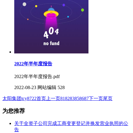
2022年半年度报告
2022年半年度报告.pdf
2022-08-23
网站编辑
528
太阳集团tcy8722首页
上一页
81
82
83
85
86
87
下一页
尾页
为您推荐
关于全资子公司完成工商变更登记并换发营业执照的公
告