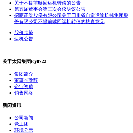
关于不提前赎回运机转债的公告
第五届董事会第三次会议决议公告
招商证券股份有限公司关于四川省自贡运输机械集团股
份有限公司不提前赎回运机转债的核查意见
股价走势
运机公告
关于太阳集团tcy8722
集团简介
董事长致辞
企业资质
销售网络
新闻资讯
公司新闻
党工团
环境公示