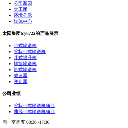
公司新闻
党工团
环境公示
媒体中心
太阳集团tcy8722的产品展示
带式输送机
管状带式输送机
斗式提升机
螺旋输送机
链式输送机
减速器
逆止器
公司业绩
管状带式输送机项目
曲线带式输送机项目
周一至周五 08:30~17:30