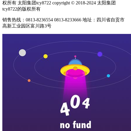
权所有 太阳集团tcy8722 copyright © 2018-2024 太阳集团
tcy8722的版权所有
销售热线：0813-8236554 0813-8233666 地址：四川省自贡市
高新工业园区富川路3号