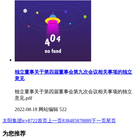
独立董事关于第四届董事会第九次会议相关事项的独立
意见
独立董事关于第四届董事会第九次会议相关事项的独立
意见.pdf
2022-08-18
网站编辑
522
太阳集团tcy8722首页
上一页
83
84
85
87
88
89
下一页
尾页
为您推荐