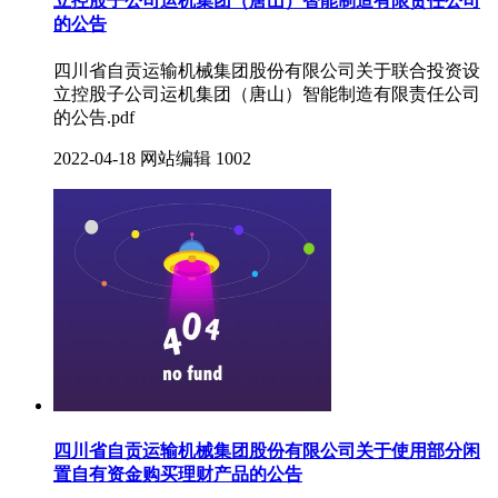
立控股子公司运机集团（唐山）智能制造有限责任公司
的公告
四川省自贡运输机械集团股份有限公司关于联合投资设
立控股子公司运机集团（唐山）智能制造有限责任公司
的公告.pdf
2022-04-18
网站编辑
1002
四川省自贡运输机械集团股份有限公司关于使用部分闲
置自有资金购买理财产品的公告