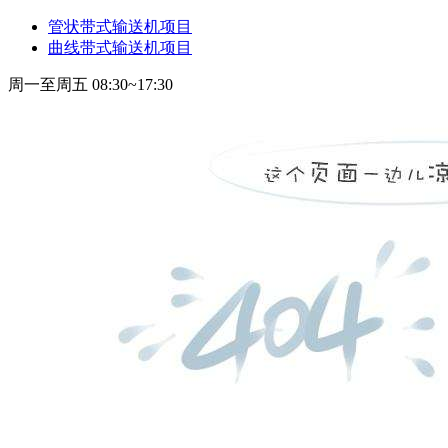
管状带式输送机项目
曲线带式输送机项目
周一至周五 08:30~17:30