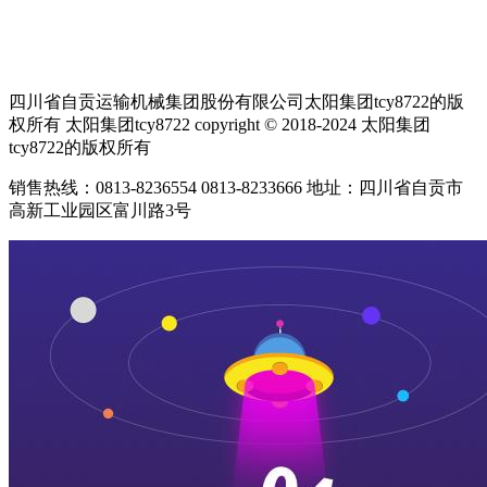
四川省自贡运输机械集团股份有限公司太阳集团tcy8722的版
权所有 太阳集团tcy8722 copyright © 2018-2024 太阳集团
tcy8722的版权所有
销售热线：0813-8236554 0813-8233666 地址：四川省自贡市
高新工业园区富川路3号