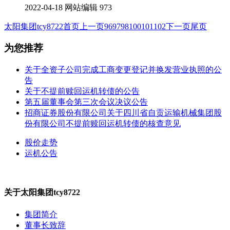
2022-04-18
网站编辑
973
太阳集团tcy8722首页
上一页
96
97
98
100
101
102
下一页
尾页
为您推荐
关于全资子公司完成工商变更登记并换发营业执照的公
告
关于不提前赎回运机转债的公告
第五届董事会第三次会议决议公告
招商证券股份有限公司关于四川省自贡运输机械集团股
份有限公司不提前赎回运机转债的核查意见
股价走势
运机公告
关于太阳集团tcy8722
集团简介
董事长致辞