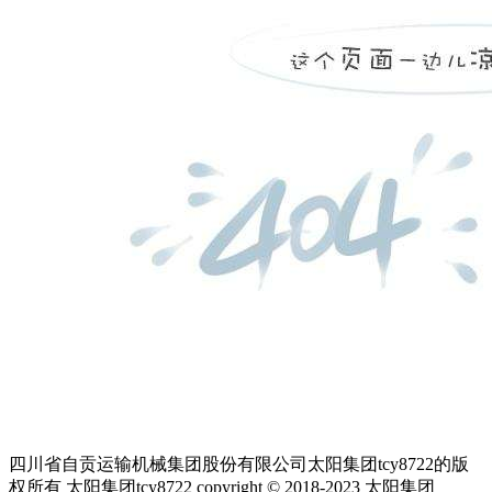
四川省自贡运输机械集团股份有限公司太阳集团tcy8722的版
权所有 太阳集团tcy8722 copyright © 2018-2023 太阳集团