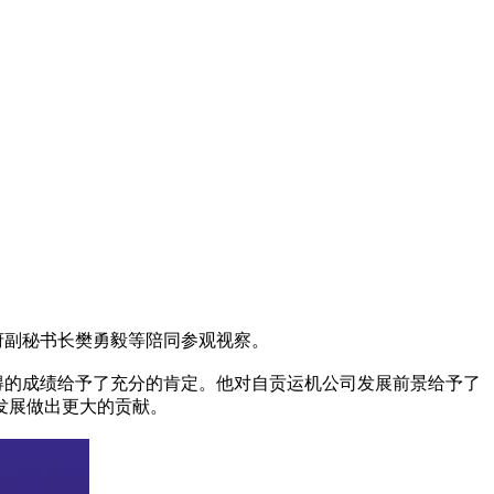
府副秘书长樊勇毅等陪同参观视察。
的成绩给予了充分的肯定。他对自贡运机公司发展前景给予了
发展做出更大的贡献。