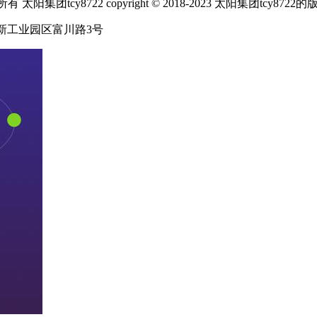
cy8722 copyright © 2018-2023 太阳集团tcy8722
贡市高新工业园区富川路3号