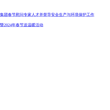
集团春节慰问专家人才并督导安全生产与环境保护工作
2024年春节送温暖活动