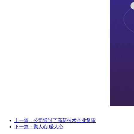
上一篇：公司通过了高新技术企业复审
下一篇：聚人心 暧人心