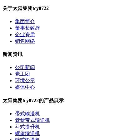
关于太阳集团tcy8722
集团简介
董事长致辞
企业资质
销售网络
新闻资讯
公司新闻
党工团
环境公示
媒体中心
太阳集团tcy8722的产品展示
带式输送机
管状带式输送机
斗式提升机
螺旋输送机
链式输送机