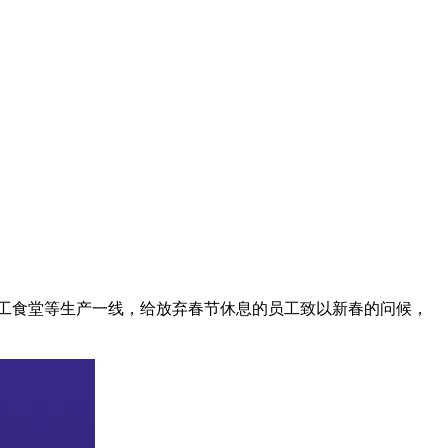
工食堂等生产一线，给放弃春节休息的员工致以新春的问候，