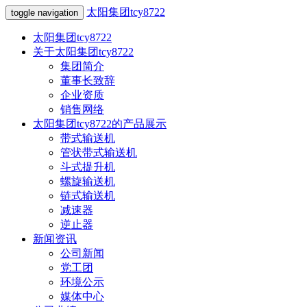
太阳集团tcy8722
toggle navigation
太阳集团tcy8722
关于太阳集团tcy8722
集团简介
董事长致辞
企业资质
销售网络
太阳集团tcy8722的产品展示
带式输送机
管状带式输送机
斗式提升机
螺旋输送机
链式输送机
减速器
逆止器
新闻资讯
公司新闻
党工团
环境公示
媒体中心