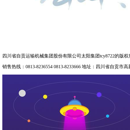
四川省自贡运输机械集团股份有限公司太阳集团tcy8722的版权所有 太阳集团t
销售热线：0813-8236554 0813-8233666 地址：四川省自