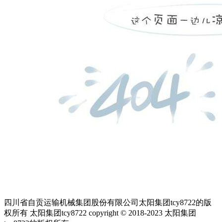
四川省自贡运输机械集团股份有限公司太阳集团tcy8722的版
权所有 太阳集团tcy8722 copyright © 2018-2023 太阳集团