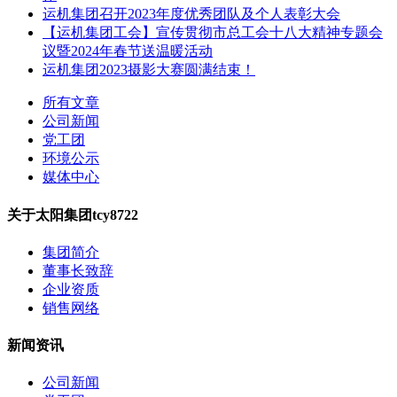
运机集团召开2023年度优秀团队及个人表彰大会
【运机集团工会】宣传贯彻市总工会十八大精神专题会
议暨2024年春节送温暖活动
运机集团2023摄影大赛圆满结束！
所有文章
公司新闻
党工团
环境公示
媒体中心
关于太阳集团tcy8722
集团简介
董事长致辞
企业资质
销售网络
新闻资讯
公司新闻