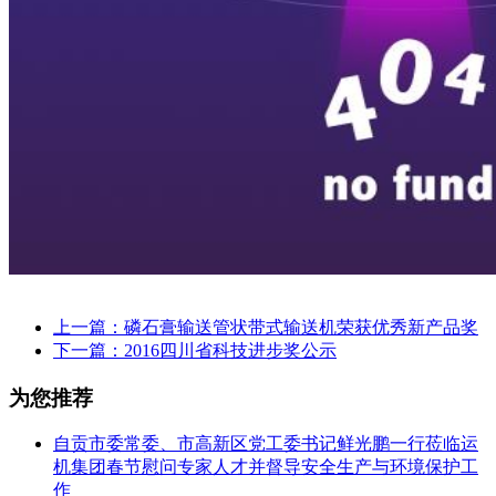
上一篇：磷石膏输送管状带式输送机荣获优秀新产品奖
下一篇：2016四川省科技进步奖公示
为您推荐
自贡市委常委、市高新区党工委书记鲜光鹏一行莅临运
机集团春节慰问专家人才并督导安全生产与环境保护工
作